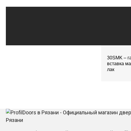
30SMK – га
вставка м
лак