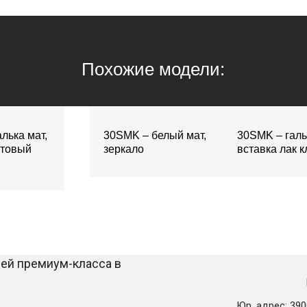
Похожие модели:
лька мат,
30SMK – белый мат,
30SMK – галь
атовый
зеркало
вставка лак к
Юр. адрес: 3900