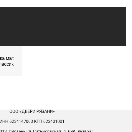
ка мат,
лассик
ООО «ДВЕРИ РЯЗАНИ»
ИНН 6234147063 КПП 623401001
13, г.Рязань,ул. Ситниковская, д. 69А, литера Г