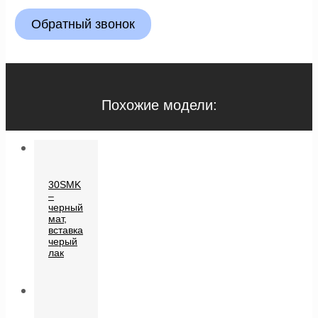
Обратный звонок
Похожие модели:
30SMK
–
черный
мат,
вставка
черый
лак