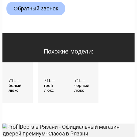
Обратный звонок
Похожие модели:
71L –
71L –
71L –
белый
грей
черный
люкс
люкс
люкс