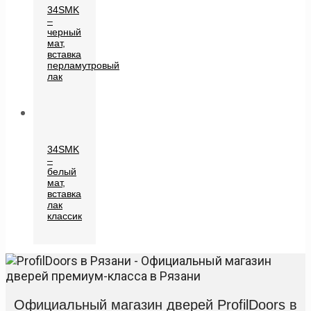
34SMK
–
черный
мат,
вставка
перламутровый
лак
34SMK
–
белый
мат,
вставка
лак
классик
Официальный магазин дверей ProfilDoors в