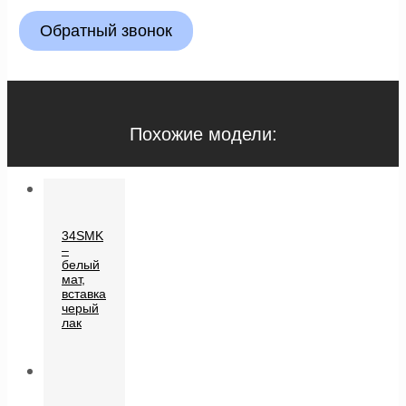
Обратный звонок
Похожие модели:
34SMK
–
белый
мат,
вставка
черый
лак