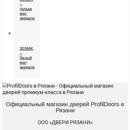
–
галька
мат,
зеркало
30SMK
–
белый
мат,
зеркало
Официальный магазин дверей ProfilDoors в
Рязани
ООО «ДВЕРИ РЯЗАНИ»