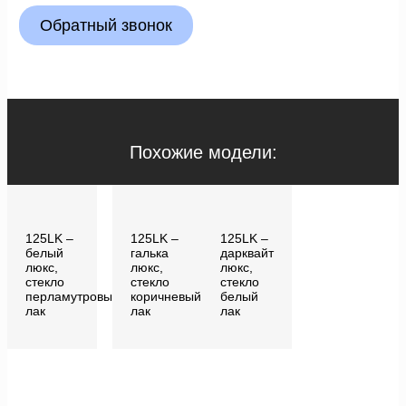
Обратный звонок
Похожие модели:
125LK –
125LK –
125LK –
белый
галька
дарквайт
люкс,
люкс,
люкс,
стекло
стекло
стекло
перламутровый
коричневый
белый
лак
лак
лак