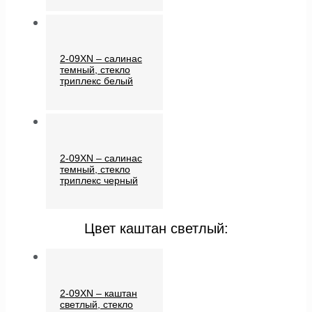
2-09XN – салинас
темный, стекло
триплекс белый
2-09XN – салинас
темный, стекло
триплекс черный
Цвет каштан светлый:
2-09XN – каштан
светлый, стекло