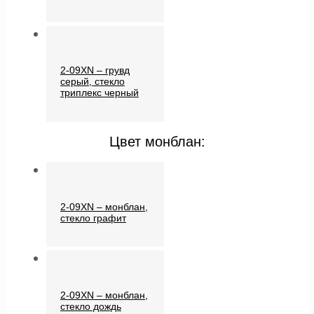
2-09XN – грувд
серый, стекло
триплекс черный
Цвет монблан:
2-09XN – монблан,
стекло графит
2-09XN – монблан,
стекло дождь