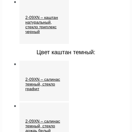
2-09XN – каштан
натуральный,
стекло триплекс
черный
Цвет каштан темный:
2-09XN – салинас
темный, стекло
графит
2-09XN – салинас
темный, стекло
дождь белый