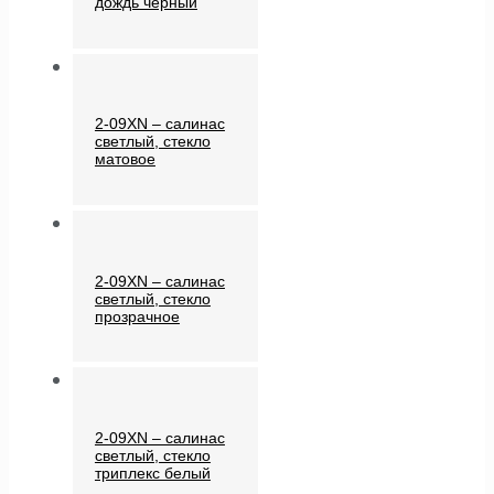
дождь черный
2-09XN – салинас
светлый, стекло
матовое
2-09XN – салинас
светлый, стекло
прозрачное
2-09XN – салинас
светлый, стекло
триплекс белый