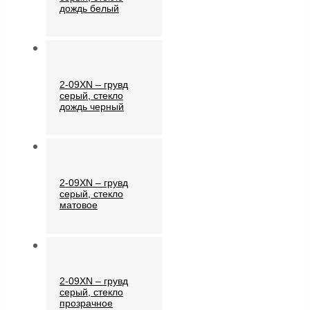
дождь белый
2-09XN – грувд
серый, стекло
дождь черный
2-09XN – грувд
серый, стекло
матовое
2-09XN – грувд
серый, стекло
прозрачное