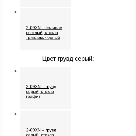
2-09XN – салинас
светлый, стекло
триплекс черный
Цвет грувд серый:
2-09XN – грувд
серый, стекло
графит
2-09XN – грувд
серый, стекло