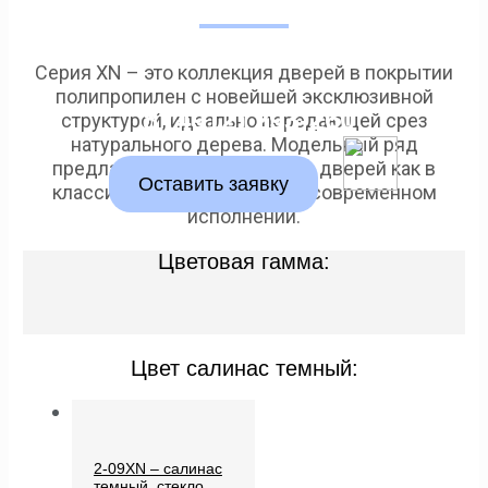
Серия XN – это коллекция дверей в покрытии
полипропилен с новейшей эксклюзивной
8 (4912) 293-260
структурой, идеально передающей срез
натурального дерева. Модельный ряд
предлагает огромный выбор дверей как в
Оставить заявку
классическом стиле, так и в современном
исполнении.
Цветовая гамма:
Цвет салинас темный:
2-09XN – салинас
темный, стекло