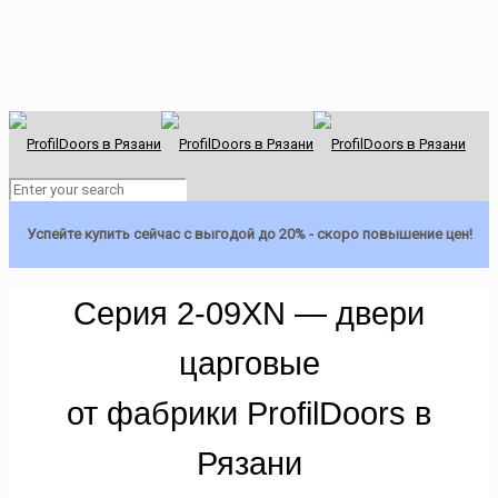
Успейте купить сейчас с выгодой до 20% - скоро повышение цен!
Серия 2-09XN — двери
царговые
от фабрики ProfilDoors в
Рязани