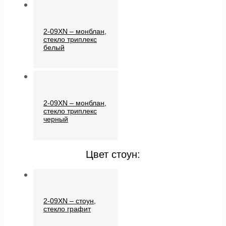
2-09XN – монблан,
стекло триплекс
белый
2-09XN – монблан,
стекло триплекс
черный
Цвет стоун:
2-09XN – стоун,
стекло графит